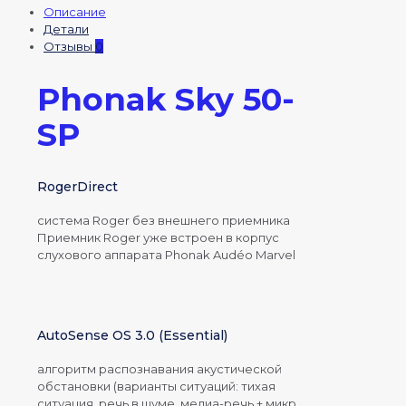
сверхмощный
Описание
для
Детали
детей
Отзывы
0
(Песочный)
Phonak Sky 50-
SP
RogerDirect
система Roger без внешнего приемника
Приемник Roger уже встроен в корпус
слухового аппарата Phonak Audéo Marvel
AutoSense OS 3.0 (Essential)
алгоритм распознавания акустической
обстановки (варианты ситуаций: тихая
ситуация, речь в шуме, медиа-речь + микр,