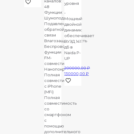
цена
Текущая
каналов:
уровня
составляла
цена:
48
125000,00 ₽.
80000,00 ₽.
Функции:
•
Шумоподавление
Мощный
Подавление
двойной
обратной
динамик:
связи
обеспечивает
Влагозащищенность
ВУЗД 141
Беспроводные
дБ в
функции
Naida P-
FM-
UP
совместимость
200000,00
₽
Нанопокрытие
Первоначальная
130000,00
₽
Полная
цена
Текущая
совместимость
составляла
цена:
с iPhone
200000,00 ₽.
130000,00 ₽.
(MFi)
Полная
совместимость
со
смартфоном
с
помощью
дополнительного