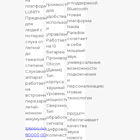
на
и поддержкой
громкости
платформе
Bluetooth.
для
LUMITY.
Новая
удобства
Предназначен
платформа
использования
для
Naida
и
людей с
Paradise
управления.
потерей
сочетает
Работает
слуха от
в себе
на 13
легкой
мощный
батарее.
до
звук,
Производитель:
тяжелой
универсальные
Oticon
степени.
возможности
(Дания)
Слуховой
подключения
Тип
аппарат
и
корпуса:
работает
персонализацию.
заушный
на
Новые
Уровень
встроенном
технологии
мощности:
перезаряжаемом
Сверхмощный
литий-
•
Тип
ионном
PRISM™:
обработки
аккумуляторе.
обеспечивает
сигнала:
качества
125000,00
₽
Цифровой
звука
Первоначальная
80000,00
₽
Количество
нового