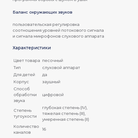
Баланс окружающих звуков
пользовательская регулировка
соотношения уровней потокового сигнала
и сигнала микрофонов слухового аппарата
Характеристики
Цвет товара
песочный
Тип
слуховой аппарат
Для детей
да
Корпус
заушный
Способ
обработки
цифровой
звука
глубокая степень (IV),
Степень
тяжелая степень (III),
тугоухости
умеренная степень (II)
Количество
16
каналов