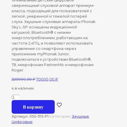
сверхмощный слуховой аппарат премиум-
класса, подходящий для пользователей с
легкой, умеренной и тяжелой потерей
слуха. Заушные слуховые аппараты Phonak
Sky
L-
SP
оснащены индукционной
катушкой, Bluetooth® с низким
энергопотреблением, работающим на
частоте 2,4ГГц, и позволяют использовать
управление со смартфона через
приложение myPhonak Junior,
подключаться к устройствам Bluetooth®,
ТВ, микрофонам PartnerMic и микрофонам
Roger.
Первоначальная
Текущая
220000,00
₽
70000,00
₽
цена
цена:
4 в наличии
составляла
70000,00 ₽.
220000,00 ₽.
Количество
товара
В корзину
Phonak
Sky
Артикул:
050-1113-P1
Категории:
Заушные
,
L50-
Цифровые
SP