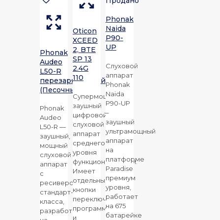
Продано
Phonak
Naida
Oticon
P90-
XCEED
UP
2, BTE
Phonak
SP 13
Audeo
Слуховой
2.4G
L50-R
аппарат
110
перезаряжаемый
Phonak
(Песочный)
Naida
Супермощный
P90-UP
заушный
Phonak
–
цифровой
Audeo
заушный
слуховой
L50-R —
ультрамощный
аппарат
заушный,
аппарат
среднего
мощный
на
уровня
слуховой
платформе
функциональности.
аппарат
Paradise
Имеет
с
премиум
отдельные
ресивером,
уровня,
кнопки
стандарт-
работает
переключения
класса,
на 675
программ
разработанный
батарейке
и