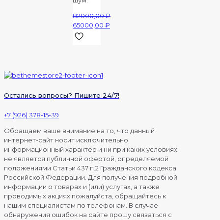
шум.
82000,00
₽
Первоначальная
65000,00
₽
цена
Текущая
составляла
цена:
82000,00 ₽.
65000,00 ₽.
Остались вопросы? Пишите 24/7!
+7 (926) 378-15-39
Обращаем ваше внимание на то, что данный
интернет-сайт носит исключительно
информационный характер и ни при каких условиях
не является публичной офертой, определяемой
положениями Статьи 437 п.2 Гражданского кодекса
Российской Федерации. Для получения подробной
информации о товарах и (или) услугах, а также
проводимых акциях пожалуйста, обращайтесь к
нашим специалистам по телефонам. В случае
обнаружения ошибок на сайте прошу связаться с