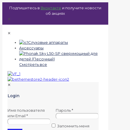
Подпишитесь в
Вконтакте
и получите новости
об акциях
✕
✕
Слуховые аппараты
Аксессуары
Смотреть все
✕
Login
Имя пользователя
Пароль
*
или Email
*
Запомнить меня