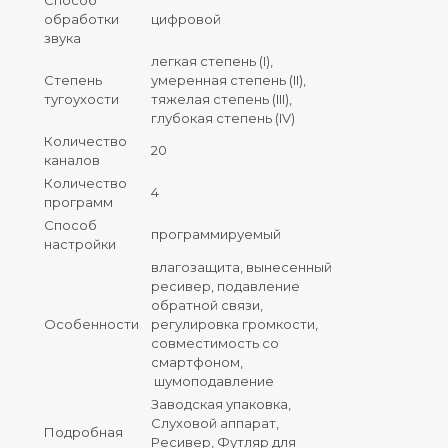
обработки
цифровой
звука
легкая степень (I),
Степень
умеренная степень (II),
тугоухости
тяжелая степень (III),
глубокая степень (IV)
Количество
20
каналов
Количество
4
программ
Способ
программируемый
настройки
влагозащита, вынесенный
ресивер, подавление
обратной связи,
Особенности
регулировка громкости,
совместимость со
смартфоном,
шумоподавление
Заводская упаковка,
Слуховой аппарат,
Подробная
Ресивер, Футляр для