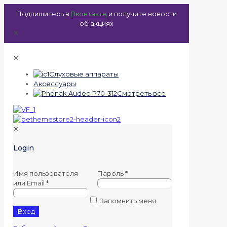
Подпишитесь в
Вконтакте
и получите новости
об акциях
✕
✕
Слуховые аппараты
Аксессуары
Смотреть все
✕
Login
Имя пользователя
Пароль
*
или Email
*
Запомнить меня
Вход