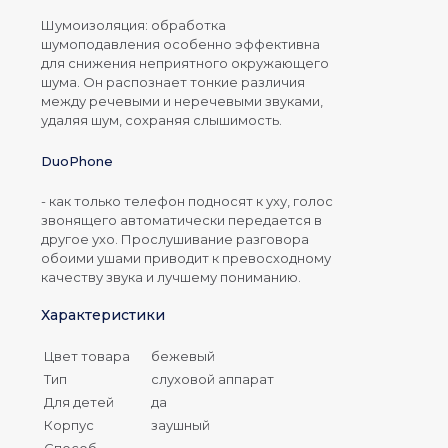
Шумоизоляция: обработка
шумоподавления особенно эффективна
для снижения неприятного окружающего
шума. Он распознает тонкие различия
между речевыми и неречевыми звуками,
удаляя шум, сохраняя слышимость.
DuoPhone
- как только телефон подносят к уху, голос
звонящего автоматически передается в
другое ухо. Прослушивание разговора
обоими ушами приводит к превосходному
качеству звука и лучшему пониманию.
Характеристики
Цвет товара
бежевый
Тип
слуховой аппарат
Для детей
да
Корпус
заушный
Способ