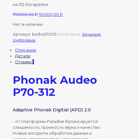
на 312 батарейке.
Первоначальная
Текущая
170000,00
₽
90000,00
₽
цена
цена:
Нет в наличии
составляла
90000,00 ₽.
170000,00 ₽.
Артикул:
be/bs3/0013
Категории:
Заушные
,
Цифровые
Описание
Детали
Отзывы
1
Phonak Audeo
P70-312
Adaptive Phonak Digitial (APD) 2.0
- от платформы Paradise балансируется
слышимость, громкость звука и качество.
Новый алгоритм обработки данных и