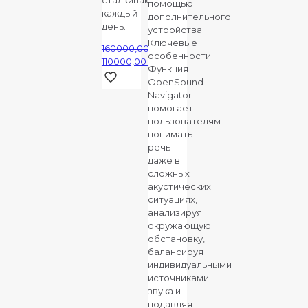
помощью
50000,00 ₽.
38000,00 ₽.
каждый
дополнительного
день.
устройства
Ключевые
160000,00
₽
особенности:
Первоначальная
110000,00
₽
Функция
цена
Текущая
OpenSound
составляла
цена:
Navigator
160000,00 ₽.
110000,00 ₽.
помогает
пользователям
понимать
речь
даже в
сложных
акустических
ситуациях,
анализируя
окружающую
обстановку,
балансируя
индивидуальными
источниками
звука и
подавляя