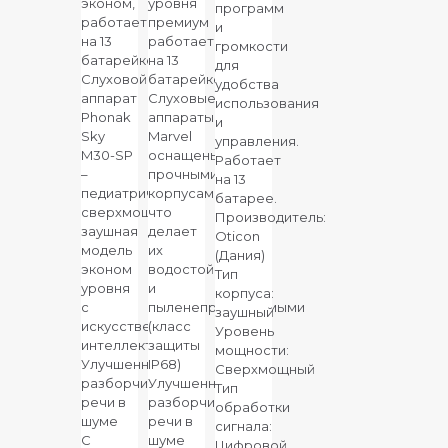
эконом,
уровня
программ
работает
премиум
и
на 13
работает
громкости
батарейке
на 13
для
Слуховой
батарейке
удобства
аппарат
Слуховые
использования
Phonak
аппараты
и
Sky
Marvel
управления.
M30-SP
оснащены
Работает
–
прочными
на 13
педиатрическая
корпусами,
батарее.
сверхмощная
что
Производитель:
заушная
делает
Oticon
модель
их
(Дания)
эконом
водостойкими
Тип
уровня
и
корпуса:
с
пыленепроницаемыми
заушный
искусственным
(класс
Уровень
интеллектом.
защиты
мощности:
Улучшенная
IP68)
Сверхмощный
разборчивость
Улучшенная
Тип
речи в
разборчивость
обработки
шуме
речи в
сигнала:
С
шуме
Цифровой