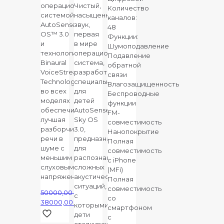
операционной
Чистый,
Количество
системой
насыщенный
каналов:
AutoSense
звук,
48
OS™ 3.0
первая
Функции:
и
в мире
Шумоподавление
технологией
операционная
Подавление
Binaural
система,
обратной
VoiceStream
разработанная
связи
Technology™
специально
Влагозащищенность
во всех
для
Беспроводные
моделях
детей
функции
обеспечивается
AutoSense
FM-
лучшая
Sky OS
совместимость
разборчивость
3.0,
Нанопокрытие
речи в
предназначена
Полная
шуме с
для
совместимость
меньшим
распознавания
с iPhone
слуховым
сложных
(MFi)
напряжением.
акустических
Полная
ситуаций,
совместимость
50000,00
₽
с
со
Первоначальная
38000,00
₽
которыми
смартфоном
цена
Текущая
дети
с
составляла
цена:
сталкиваются