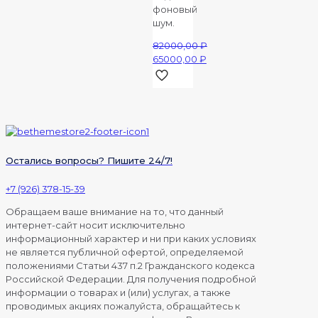
фоновый
шум.
82000,00
₽
Первоначальная
65000,00
₽
цена
Текущая
составляла
цена:
82000,00 ₽.
65000,00 ₽.
Остались вопросы? Пишите 24/7!
+7 (926) 378-15-39
Обращаем ваше внимание на то, что данный
интернет-сайт носит исключительно
информационный характер и ни при каких условиях
не является публичной офертой, определяемой
положениями Статьи 437 п.2 Гражданского кодекса
Российской Федерации. Для получения подробной
информации о товарах и (или) услугах, а также
проводимых акциях пожалуйста, обращайтесь к