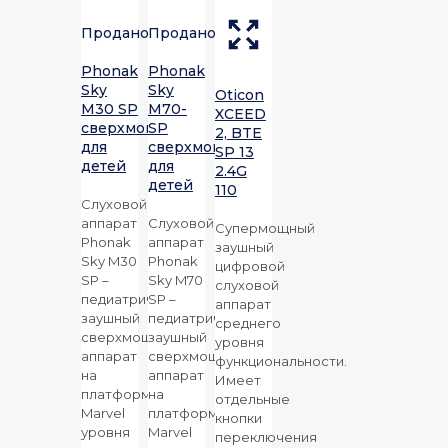
Продано
Продано
Phonak
Phonak
Sky
Sky
Oticon
M30 SP
M70-
XCEED
сверхмощный
SP
2, BTE
для
сверхмощный
SP 13
детей
для
2.4G
детей
110
Слуховой
аппарат
Слуховой
Супермощный
Phonak
аппарат
заушный
Sky M30
Phonak
цифровой
SP –
Sky M70
слуховой
педиатрический
SP –
аппарат
заушный
педиатрический
среднего
сверхмощный
заушный
уровня
аппарат
сверхмощный
функциональности.
на
аппарат
Имеет
платформе
на
отдельные
Marvel
платформе
кнопки
уровня
Marvel
переключения