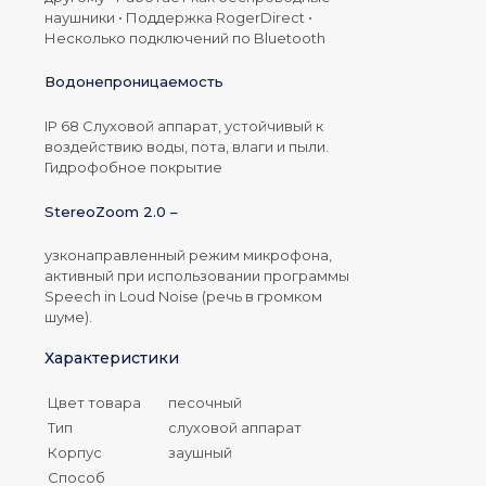
наушники • Поддержка RogerDirect •
Несколько подключений по Bluetooth
Водонепроницаемость
IP 68 Слуховой аппарат, устойчивый к
воздействию воды, пота, влаги и пыли.
Гидрофобное покрытие
StereoZoom 2.0 –
узконаправленный режим микрофона,
активный при использовании программы
Speech in Loud Noise (речь в громком
шуме).
Характеристики
Цвет товара
песочный
Тип
слуховой аппарат
Корпус
заушный
Способ