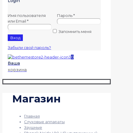
Login
Имя пользователя
Пароль
*
или Email
*
Запомнить меня
Вход
Забыли свой пароль?
0
Ваша
корзина
Магазин
Главная
Слуховые аппараты
Заушные
Phonak Naida L90-UP ультрамощный