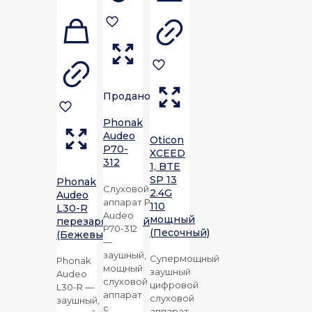
Продано
Phonak
Audeo
Oticon
P70-
XCEED
312
1, BTE
SP 13
Phonak
Слуховой
2.4G
Audeo
аппарат
Phonak
110
L30-R
Audeo
мощный
перезаряжаемый
P70-312
(Песочный)
(Бежевый)
—
заушный,
Супермощный
Phonak
мощный
заушный
Audeo
слуховой
цифровой
L30-R —
аппарат
слуховой
заушный,
с
аппарат