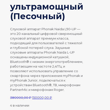
ультрамощный
(Песочный)
Слуховой аппарат Phonak Naida L90-UP —
это 20-канальный цифровой сверхмощный
слуховой аппарат премиум класса,
подходящий для пользователей с тяжелой
и глубокой потерей слуха. Заушные
слуховые аппараты Phonak Naida L-UP
оснащены индукционной катушкой,
Bluetooth® с низким энергопотреблением,
работающим на частоте 2,4ГГц, и
позволяют использовать управление со
смартфона через приложения myPhonak и
myPhonak Junior, подключаться к
устройствам Bluetooth®, ТВ, микрофонам
PartnerMic и микрофонам Roger.
Первоначальная
Текущая
380000,00
₽
150000,00
₽
цена
цена:
4 в наличии
составляла
150000,00 ₽.