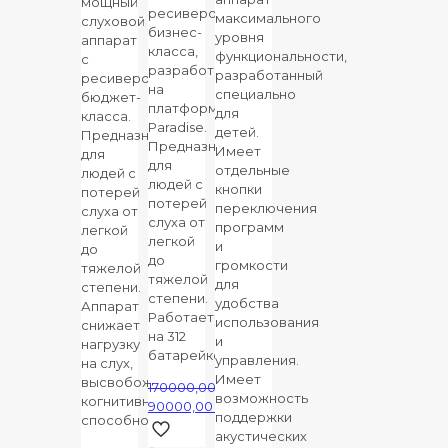
мощный
ресивером,
максимального
слуховой
бизнес-
уровня
аппарат
класса,
функциональности,
с
разработанный
разработанный
ресивером,
на
специально
бюджет-
платформе
для
класса.
Paradise.
детей.
Предназначен
Предназначен
Имеет
для
для
отдельные
людей с
людей с
кнопки
потерей
потерей
переключения
слуха от
слуха от
программ
легкой
легкой
и
до
до
громкости
тяжелой
тяжелой
для
степени.
степени.
удобства
Аппарат
Работает
использования
снижает
на 312
и
нагрузку
батарейке.
управления.
на слух,
Имеет
высвобождая
170000,00
₽
возможность
когнитивные
Первоначальная
90000,00
₽
поддержки
способности.
цена
Текущая
акустических
составляла
цена: