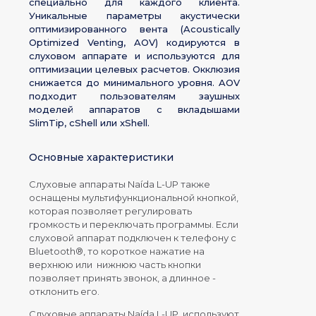
специально для каждого клиента.
Уникальные параметры акустически
оптимизированного вента (Acoustically
Optimized Venting, AOV) кодируются в
слуховом аппарате и используются для
оптимизации целевых расчетов. Окклюзия
снижается до минимального уровня. AOV
подходит пользователям заушных
моделей аппаратов с вкладышами
SlimTip, cShell или xShell.
Основные характеристики
Слуховые аппараты Naída L-UP также
оснащены мультифункциональной кнопкой,
которая позволяет регулировать
громкость и переключать программы. Если
слуховой аппарат подключен к телефону с
Bluetooth®, то короткое нажатие на
верхнюю или нижнюю часть кнопки
позволяет принять звонок, а длинное -
отклонить его.
Слуховые аппараты Naída L-UP используют