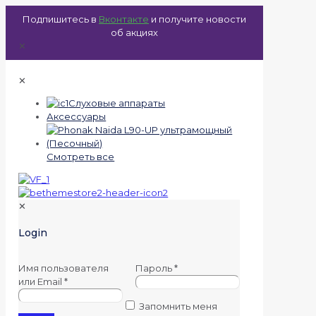
Подпишитесь в
Вконтакте
и получите новости
об акциях
✕
✕
Слуховые аппараты
Аксессуары
Смотреть все
✕
Login
Имя пользователя
Пароль
*
или Email
*
Запомнить меня