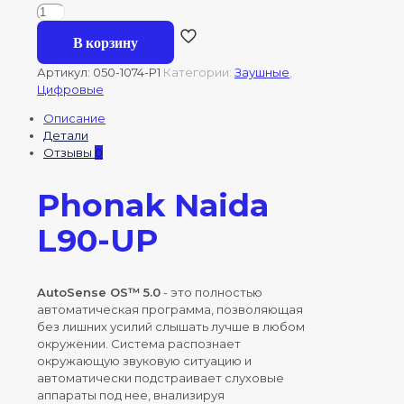
380000,00 ₽.
Количество
товара
В корзину
Phonak
Naida
Артикул:
050-1074-P1
Категории:
Заушные
,
L90-
Цифровые
UP
ультрамощный
Описание
(Песочный)
Детали
Отзывы
0
Phonak Naida
L90-UP
AutoSense OS™ 5.0
- это полностью
автоматическая программа, позволяющая
без лишних усилий слышать лучше в любом
окружении. Система распознает
окружающую звуковую ситуацию и
автоматически подстраивает слуховые
аппараты под нее, внализируя