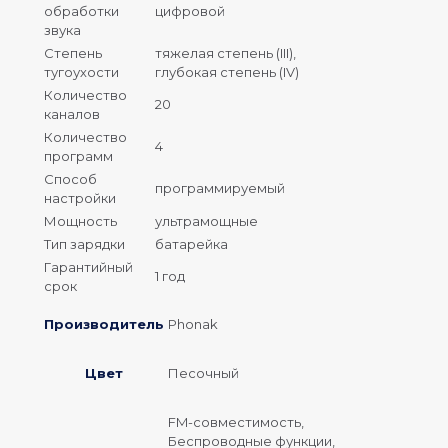
обработки
цифровой
звука
Степень
тяжелая степень (III),
тугоухости
глубокая степень (IV)
Количество
20
каналов
Количество
4
программ
Способ
программируемый
настройки
Мощность
ультрамощные
Тип зарядки
батарейка
Гарантийный
1 год
срок
Производитель
Phonak
Цвет
Песочный
FM-совместимость,
Беспроводные функции,