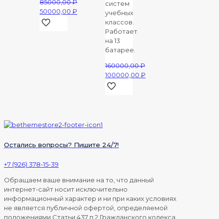
85000,00
₽
систем
170000,00 ₽.
90000,00 ₽.
Первоначальная
50000,00
₽
учебных
цена
Текущая
классов.
составляла
цена:
Работает
85000,00 ₽.
50000,00 ₽.
на 13
батарее.
160000,00
₽
Первоначальная
100000,00
₽
цена
Текущая
составляла
цена:
160000,00 ₽.
100000,00 ₽.
Остались вопросы? Пишите 24/7!
+7 (926) 378-15-39
Обращаем ваше внимание на то, что данный
интернет-сайт носит исключительно
информационный характер и ни при каких условиях
не является публичной офертой, определяемой
положениями Статьи 437 п.2 Гражданского кодекса