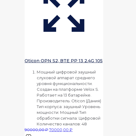
Oticon OPN S2, BTE PP 13 2.4G 105
Мощный цифровой заушный
слуховой аппарат среднего
уровня функциональности.
Создан на платформе Velox S.
Работает на 13 батарейке.
Производитель: Oticon (Дания)
Тип корпуса: заушный Уровень
мощности: Мощный Тип
обработки сигнала: Цифровой
Количество каналов: 48
Первоначальная
Текущая
90000,00
₽
70000,00
₽
цена
цена: