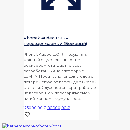
Phonak Audeo L50-R
перезаряжаемый (Бежевый)
Phonak Audeo L50-R — заушный,
мощный слуховой аппарат с
ресивером, стандарт-класса,
разработанный на платформе
LUMITY. Предназначен для людей с
потерей слуха от легкой до тяжелой
степени. Слуховой аппарат работает
на встроенном перезаряжаемом
литий-ионном аккумуляторе.
Первоначальная
Текущая
125000,00
₽
80000,00
₽
цена
цена:
составляла
80000,00 ₽.
125000,00 ₽.