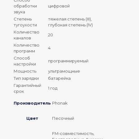
обработки
цифровой
звука
Степень
тяжелая степень (III),
тугоухости
глубокая степень (IV)
Количество
20
каналов
Количество
4
программ
Способ
программируемый
настройки
Мощность
ультрамощные
Тип зарядки
батарейка
Гарантийный
1 год
срок
Производитель
Phonak
Цвет
Песочный
FM-совместимость,