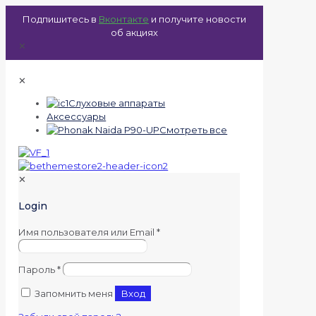
Подпишитесь в
Вконтакте
и получите новости
об акциях
✕
✕
Слуховые аппараты
Аксессуары
Смотреть все
✕
Login
Имя пользователя или Email
*
Пароль
*
Запомнить меня
Вход