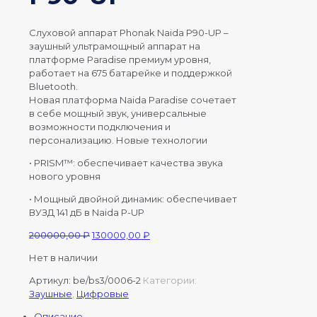
Слуховой аппарат Phonak Naida P90-UP –
заушный ультрамощный аппарат на
платформе Paradise премиум уровня,
работает на 675 батарейке и поддержкой
Bluetooth.
Новая платформа Naida Paradise сочетает
в себе мощный звук, универсальные
возможности подключения и
персонализацию. Новые технологии
• PRISM™: обеспечивает качества звука
нового уровня
• Мощный двойной динамик: обеспечивает
ВУЗД 141 дБ в Naida P-UP
Первоначальная
Текущая
200000,00
₽
130000,00
₽
цена
цена:
Нет в наличии
составляла
130000,00 ₽.
200000,00 ₽.
Артикул:
be/bs3/0006-2
Категории:
Заушные
,
Цифровые
Описание