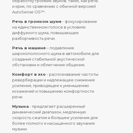
обработку громких звуков, таких, как речь
и крик, по сравнению с обычной версией
AutoSense OS™.
Речь в громком шуме
- фокусирование
на единственном голосе в условиях
диффузного шума, повышающее
разборчивость речи.
Речь в машине
– подавление
широкополосного шума в автомобиле для
создания стабильной акустической
обстановки и облегчения общения.
Комфорт в эхо
- распознавание частоты
реверберации и надлежащее снижение
усиления, приводящее к уменьшению
искажений и повышению комфортности
речи.
Музыка
- предлагает расширенный
динамический диапазон, медленную
скорость сжатия и большее усиление для
более полного и насыщенного звучания
музыки.