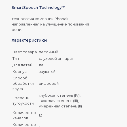
SmartSpeech Technology™
технология компании Phonak,
направленная на улучшение понимания
речи.
Характеристики
Цвет товара
песочный
Тип
слуховой аппарат
Для детей
да
Корпус
заушный
Способ
обработки
цифровой
звука
глубокая степень (IV),
Степень
тяжелая степень (III),
тугоухости
умеренная степень (II)
Количество
12
каналов
Количество
4