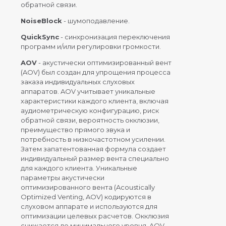
обратной связи.
NoiseBlock
- шумоподавление.
QuickSync
- синхронизация переключения
программ и/или регулировки громкости.
AOV
- акустически оптимизированный вент
(AOV) был создан для упрощения процесса
заказа индивидуальных слуховых
аппаратов. AOV учитывает уникальные
характеристики каждого клиента, включая
аудиометрическую конфигурацию, риск
обратной связи, вероятность окклюзии,
преимущество прямого звука и
потребность в низкочастотном усилении.
Затем запатентованная формула создает
индивидуальный размер вента специально
для каждого клиента. Уникальные
параметры акустически
оптимизированного вента (Acoustically
Optimized Venting, AOV) кодируются в
слуховом аппарате и используются для
оптимизации целевых расчетов. Окклюзия
снижается до минимального уровня. AOV