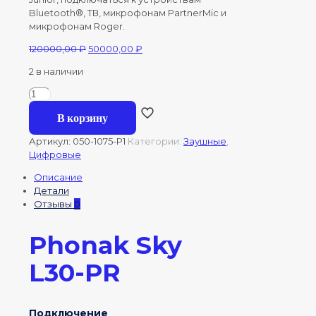
Bluetooth®, ТВ, микрофонам PartnerMic и
микрофонам Roger.
Первоначальная
Текущая
120000,00
₽
50000,00
₽
цена
цена:
2 в наличии
составляла
50000,00 ₽.
120000,00 ₽.
Количество
товара
В корзину
Phonak
Sky
Артикул:
050-1075-P1
Категории:
Заушные
,
L30-
Цифровые
PR
мощный
Описание
для
Детали
детей,
Отзывы
0
перезаряжаемый
(Песочный)
Phonak Sky
L30-PR
Подключение