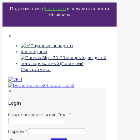
Подпишитесь в
Вконтакте
и получите новости
об акциях
✕
✕
Слуховые аппараты
Аксессуары
Смотреть все
✕
Login
Имя пользователя или Email
*
Пароль
*