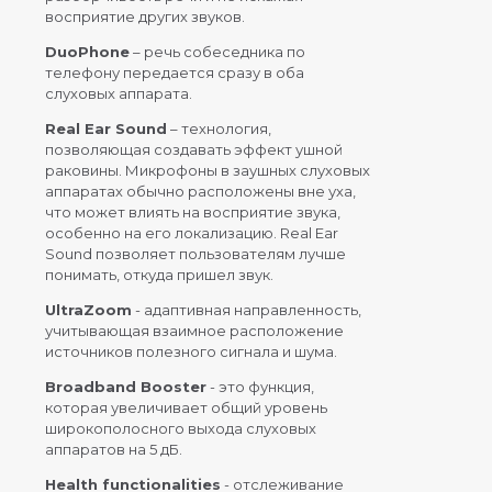
восприятие других звуков.
DuoPhone
– речь собеседника по
телефону передается сразу в оба
слуховых аппарата.
Real Ear Sound
– технология,
позволяющая создавать эффект ушной
раковины. Микрофоны в заушных слуховых
аппаратах обычно расположены вне уха,
что может влиять на восприятие звука,
особенно на его локализацию. Real Ear
Sound позволяет пользователям лучше
понимать, откуда пришел звук.
UltraZoom
- адаптивная направленность,
учитывающая взаимное расположение
источников полезного сигнала и шума.
Broadband Booster
- это функция,
которая увеличивает общий уровень
широкополосного выхода слуховых
аппаратов на 5 дБ.
Health functionalities
- отслеживание