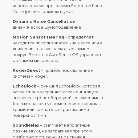
использовании программы Speech in Loud
Noise (речь в громком шуме).
Dynamic Noise Cancellation
-
динамическое шумоподавление.
Motion Sensor Hearing
- определяет,
находится ли пользователь на месте или в
движении, а также насколько шумно
вокруг. Вместе с AutoSense OS управляет
режимом микрофона.
RogerDirect
– прямое подключение к
системам Roger.
EchoBlock
– функция EchoBlock, которая
эффективно устраняет искажения звука,
вызванные реверберацией, незаменима в
больших закрытых помещениях, таких как
храмы или комнаты с отражающими
поверхностями.
SoundRelax
– смягчает неприятные
резкие звуки, не затрагивая при этом
разборчивость речи и не искажая