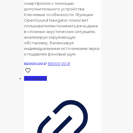
смартфоном с помощью
дополнительного устройства
Ключевые особенности: Функция
OpenSound Navigator помогает
пользователям понимать речь даже
в сложных акустических ситуациях,
анализируя окружающую
обстановку, балансируя
индивидуальными источниками звука
и подавляя фоновый шум.
Первоначальная
Текущая
82000,00
₽
65000,00
₽
цена
цена:
составляла
65000,00 ₽.
Со скидкой
82000,00 ₽.