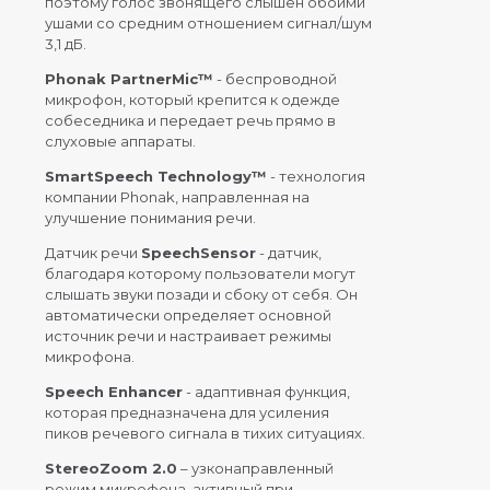
поэтому голос звонящего слышен обоими
ушами со средним отношением сигнал/шум
3,1 дБ.
Phonak PartnerMic™
- беспроводной
микрофон, который крепится к одежде
собеседника и передает речь прямо в
слуховые аппараты.
SmartSpeech Technology™
- технология
компании Phonak, направленная на
улучшение понимания речи.
Датчик речи
SpeechSensor
- датчик,
благодаря которому пользователи могут
слышать звуки позади и сбоку от себя. Он
автоматически определяет основной
источник речи и настраивает режимы
микрофона.
Speech Enhancer
- адаптивная функция,
которая предназначена для усиления
пиков речевого сигнала в тихих ситуациях.
StereoZoom 2.0
– узконаправленный
режим микрофона, активный при