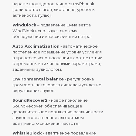
параметров здоровья через myPhonak
(количество шагов, дистанция, уровень
активности, пульс).
WindBlock
– подавление шума ветра.
WindBlock использует систему
обнаружения и классификации ветра.
Auto Acclimatization
- автоматическое
постепенное повышение уровня усиления
в процессе использования в соответствии
с временными и числовыми параметрами,
заданными аудиологом.
Environmental balance
- регулировка
громкости потокового сигнала и усиление
окружающих звуков.
SoundRecover2
- новое поколение
SoundRecover, обеспечивающее
дополнительное повышение различимости
звуков и оснащенное алгоритмом
адаптивного снижения частоты.
WhistleBlock
- адаптивное подавление