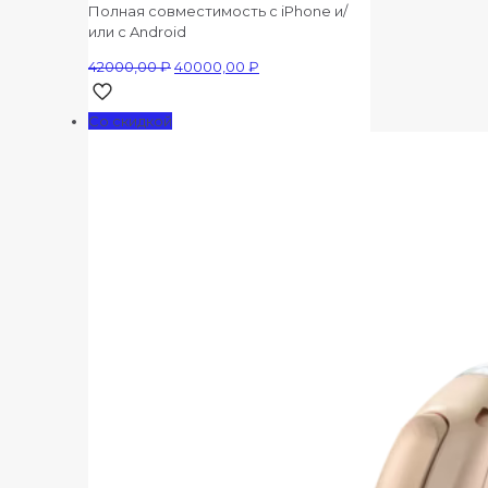
Полная совместимость с iPhone и/
или с Android
Первоначальная
Текущая
42000,00
₽
40000,00
₽
цена
цена:
составляла
40000,00 ₽.
Со скидкой
42000,00 ₽.