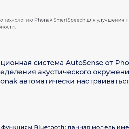
ю технологию Phonak SmartSpeech для улучшения п
ности.
ционная система AutoSense от Ph
еделения акустического окружени
onak автоматически настраиваться
 функциям Bluetooth: данная модель им