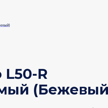
очный)
 L50-R
мый (Бежевый