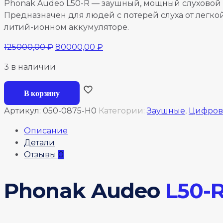
Phonak Audeo L50-R — заушный, мощный слуховой а
Предназначен для людей с потерей слуха от легко
литий-ионном аккумуляторе.
Первоначальная
Текущая
125000,00
₽
80000,00
₽
цена
цена:
3 в наличии
составляла
80000,00 ₽.
125000,00 ₽.
Количество
В корзину
товара
Phonak
Артикул:
050-0875-H0
Категории:
Заушные
,
Цифров
Audeo
Описание
L50-
Детали
R
Отзывы
0
перезаряжаемый
(Бежевый)
Phonak Audeo
L50-