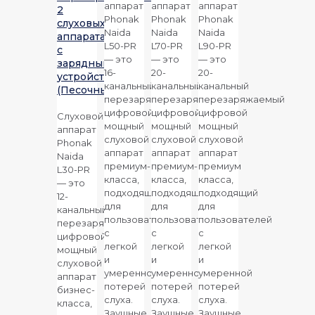
аппарат
аппарат
аппарат
2
Phonak
Phonak
Phonak
слуховых
Naida
Naida
Naida
аппарата
L50-P
R
L70-P
R
L90-P
R
с
— это
— это
— это
зарядным
16-
20-
20-
устройством
канальный
канальный
канальный
(Песочный)
перезаряжаемый
перезаряжаемый
перезаряжаемый
цифровой
цифровой
цифровой
Слуховой
мощный
мощный
мощный
аппарат
слуховой
слуховой
слуховой
Phonak
аппарат
аппарат
аппарат
Naida
премиум-
премиум-
премиум
L30-P
R
класса,
класса,
класса,
— это
подходящий
подходящий
подходящий
12-
для
для
для
канальный
пользователей
пользователей
пользователей
перезаряжаемый
с
с
с
цифровой
легкой
легкой
легкой
мощный
и
и
и
слуховой
умеренной
умеренной
умеренной
аппарат
потерей
потерей
потерей
бизнес-
слуха.
слуха.
слуха.
класса,
Заушные
Заушные
Заушные