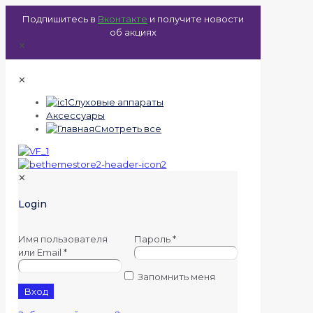
Подпишитесь в
Вконтакте
и получите новости
об акциях
✕
✕
Слуховые аппараты
Аксессуары
Смотреть все
✕
Login
Имя пользователя
Пароль
*
или Email
*
Запомнить меня
Вход