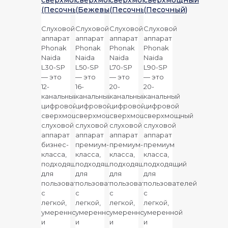
(Песочный)
(Бежевый)
(Песочный)
(Песочный)
Слуховой
Слуховой
Слуховой
Слуховой
аппарат
аппарат
аппарат
аппарат
Phonak
Phonak
Phonak
Phonak
Naida
Naida
Naida
Naida
L30-SP
L50-SP
L70-SP
L90-SP
— это
— это
— это
— это
12-
16-
20-
20-
канальный
канальный
канальный
канальный
цифровой
цифровой
цифровой
цифровой
сверхмощный
сверхмощный
сверхмощный
сверхмощный
слуховой
слуховой
слуховой
слуховой
аппарат
аппарат
аппарат
аппарат
бизнес-
премиум-
премиум-
премиум
класса,
класса,
класса,
класса,
подходящий
подходящий
подходящий
подходящий
для
для
для
для
пользователей
пользователей
пользователей
пользователей
с
с
с
с
легкой,
легкой,
легкой,
легкой,
умеренной
умеренной
умеренной
умеренной
и
и
и
и