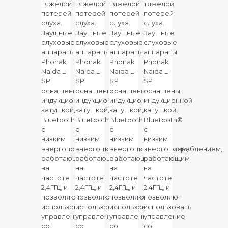
тяжелой
тяжелой
тяжелой
тяжелой
потерей
потерей
потерей
потерей
слуха.
слуха.
слуха.
слуха.
Заушные
Заушные
Заушные
Заушные
слуховые
слуховые
слуховые
слуховые
аппараты
аппараты
аппараты
аппараты
Phonak
Phonak
Phonak
Phonak
Naida L-
Naida L-
Naida L-
Naida L-
SP
SP
SP
SP
оснащены
оснащены
оснащены
оснащены
индукционной
индукционной
индукционной
индукционной
катушкой,
катушкой,
катушкой,
катушкой,
Bluetooth®
Bluetooth®
Bluetooth®
Bluetooth®
с
с
с
с
низким
низким
низким
низким
энергопотреблением,
энергопотреблением,
энергопотреблением,
энергопотреблением,
работающим
работающим
работающим
работающим
на
на
на
на
частоте
частоте
частоте
частоте
2,4ГГц, и
2,4ГГц, и
2,4ГГц, и
2,4ГГц, и
позволяют
позволяют
позволяют
позволяют
использовать
использовать
использовать
использовать
управление
управление
управление
управление
со
со
со
со