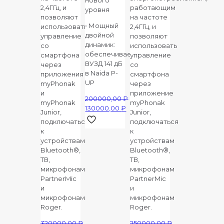
2,4ГГц, и
работающим
уровня
позволяют
на частоте
• Мощный
использовать
2,4ГГц, и
двойной
управление
позволяют
динамик:
со
использовать
обеспечивает
смартфона
управление
ВУЗД 141 дБ
через
со
в Naida P-
приложения
смартфона
UP
myPhonak
через
и
приложение
200000,00
₽
myPhonak
myPhonak
Первоначальная
130000,00
₽
Junior,
Junior,
цена
Текущая
подключаться
подключаться
составляла
цена:
к
к
200000,00 ₽.
130000,00 ₽.
устройствам
устройствам
Bluetooth®,
Bluetooth®,
ТВ,
ТВ,
микрофонам
микрофонам
PartnerMic
PartnerMic
и
и
микрофонам
микрофонам
Roger.
Roger.
320000,00
₽
250000,00
₽