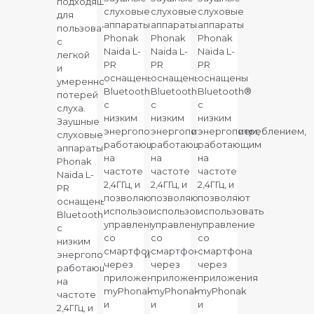
подходящий
слуховые
слуховые
слуховые
для
аппараты
аппараты
аппараты
пользователей
Phonak
Phonak
Phonak
с
Naida L-
Naida L-
Naida L-
легкой
P
R
P
R
P
R
и
оснащены
оснащены
оснащены
умеренной
Bluetooth®
Bluetooth®
Bluetooth®
потерей
с
с
с
слуха.
низким
низким
низким
Заушные
энергопотреблением,
энергопотреблением,
энергопотреблением,
слуховые
работающим
работающим
работающим
аппараты
на
на
на
Phonak
частоте
частоте
частоте
Naida L-
2,4ГГц, и
2,4ГГц, и
2,4ГГц, и
P
R
позволяют
позволяют
позволяют
оснащены
использовать
использовать
использовать
Bluetooth®
управление
управление
управление
с
со
со
со
низким
смартфона
смартфона
смартфона
энергопотреблением,
через
через
через
работающим
приложения
приложения
приложения
на
myPhonak
myPhonak
myPhonak
частоте
и
и
и
2,4ГГц, и