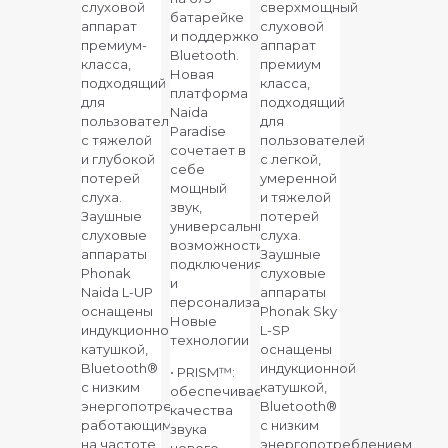
слуховой
сверхмощный
батарейке
аппарат
слуховой
и поддержкой
премиум-
аппарат
Bluetooth.
класса,
премиум
Новая
подходящий
класса,
платформа
для
подходящий
Naida
пользователей
для
Paradise
с тяжелой
пользователей
сочетает в
и глубокой
с легкой,
себе
потерей
умеренной
мощный
слуха.
и тяжелой
звук,
Заушные
потерей
универсальные
слуховые
слуха.
возможности
аппараты
Заушные
подключения
Phonak
слуховые
и
Naida L-UP
аппараты
персонализацию.
оснащены
Phonak
Sky
Новые
индукционной
L-
SP
технологии
катушкой,
оснащены
Bluetooth®
индукционной
• PRISM™:
с низким
катушкой,
обеспечивает
энергопотреблением,
Bluetooth®
качества
работающим
с низким
звука
на частоте
энергопотреблением,
нового