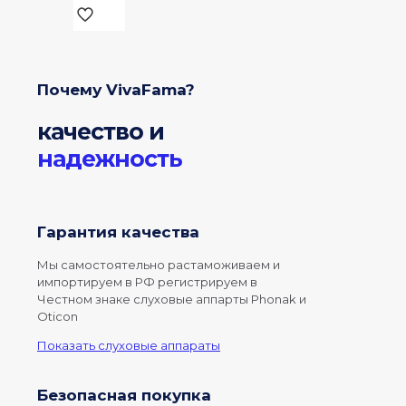
цена
Текущая
составляла
цена:
500000,00 ₽.
110000,00 ₽.
Почему VivaFama?
качество и
надежность
Гарантия качества
Мы самостоятельно растаможиваем и
импортируем в РФ регистрируем в
Честном знаке слуховые аппарты Phonak и
Oticon
Показать слуховые аппараты
Безопасная покупка