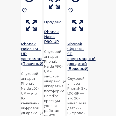
Продано
Phonak
Naida
P90-UP
Phonak
Phonak
Naida L50-
Sky L90-
Слуховой
UP
SP
аппарат
ультрамощный
сверхмощный
Phonak
(Песочный)
для детей
Naida P90-
(Бежевый)
UP –
Слуховой
заушный
аппарат
Слуховой
ультрамощный
Phonak
аппарат
аппарат на
Naida L50-
Phonak
Sky
платформе
UP — это
L90-
SP
—
Paradise
16-
это 20-
премиум
канальный
канальный
уровня,
цифровой
детский
работает
ультрамощный
цифровой
на 675