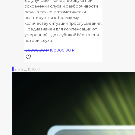
3.0 улучшает качество звука при
сохранении слуха и разборчивости
речи, а также автоматически
адаптируется к большему
количеству ситуаций прослушивания.
Предназначен для компенсации от
умеренной II до глубокой IV степени
потери слуха.
Первоначальная
Текущая
150000,00
₽
100000,00
₽
цена
цена:
составляла
100000,00 ₽.
150000,00 ₽.
1
2
3
4
…
15
16
17