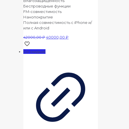
Влагозащищенность
Беспроводные функции
FM-совместимость
Нанопокрытие
Полная совместимость с iPhone и/
или с Android
Первоначальная
Текущая
42000,00
₽
40000,00
₽
цена
цена:
составляла
40000,00 ₽.
Со скидкой
42000,00 ₽.