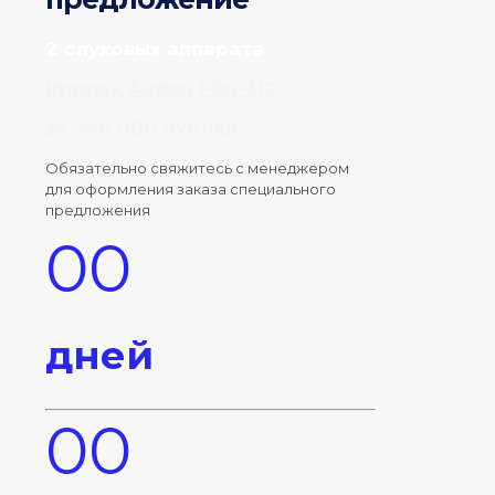
2 слуховых аппарата
Phonak Audeo P90-312
за 240 000 рублей
Обязательно свяжитесь с менеджером
для оформления заказа специального
предложения
00
дней
00