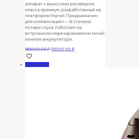
аппарат с выносным ресивером
класса премиум, разработанный на
платформе Marvel. Предназначен
для компенсации I — III степени
потери слуха. Работает на
встроенном перезаряжаемом литий-
ионном аккумуляторе.
Первоначальная
Текущая
185000,00
₽
115000,00
₽
цена
цена:
составляла
115000,00 ₽.
Со скидкой
185000,00 ₽.