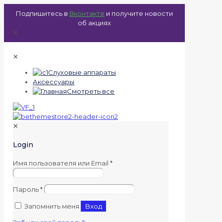
Подпишитесь в
Вконтакте
и получите новости
об акциях
✕
✕
Слуховые аппараты
Аксессуары
Смотреть все
✕
Login
Имя пользователя или Email
*
Пароль
*
Запомнить меня
Вход