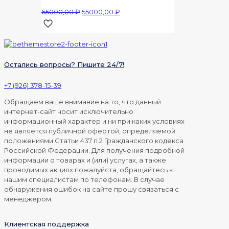
Первоначальная
Текущая
65000,00
₽
55000,00
₽
цена
цена:
составляла
55000,00 ₽.
65000,00 ₽.
Остались вопросы? Пишите 24/7!
+7 (926) 378-15-39
Обращаем ваше внимание на то, что данный
интернет-сайт носит исключительно
информационный характер и ни при каких условиях
не является публичной офертой, определяемой
положениями Статьи 437 п.2 Гражданского кодекса
Российской Федерации. Для получения подробной
информации о товарах и (или) услугах, а также
проводимых акциях пожалуйста, обращайтесь к
нашим специалистам по телефонам. В случае
обнаружения ошибок на сайте прошу связаться с
менеджером.
Клиентская поддержка