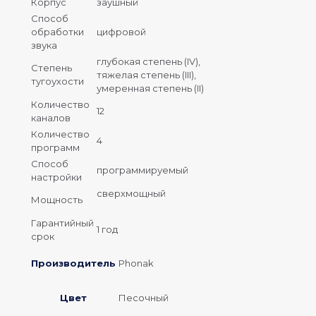
Корпус
заушный
Способ
обработки
цифровой
звука
глубокая степень (IV),
Степень
тяжелая степень (III),
тугоухости
умеренная степень (II)
Количество
12
каналов
Количество
4
программ
Способ
программируемый
настройки
сверхмощный
Мощность
Гарантийный
1 год
срок
Производитель
Phonak
Цвет
Песочный