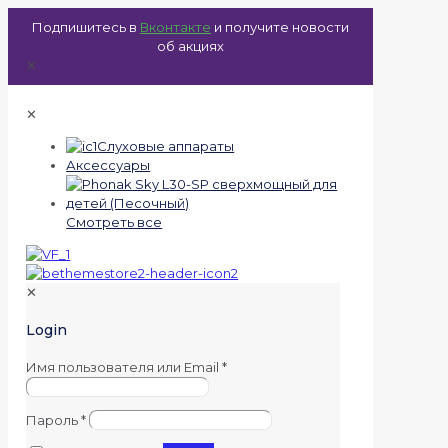
Подпишитесь в
Вконтакте
и получите новости
об акциях
✕
✕
Слуховые аппараты
Аксессуары
Смотреть все
✕
Login
Имя пользователя или Email
*
Пароль
*