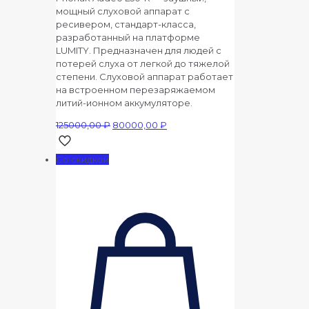
мощный слуховой аппарат с
ресивером, стандарт-класса,
разработанный на платформе
LUMITY. Предназначен для людей с
потерей слуха от легкой до тяжелой
степени. Слуховой аппарат работает
на встроенном перезаряжаемом
литий-ионном аккумуляторе.
Первоначальная
Текущая
125000,00
₽
80000,00
₽
цена
цена:
составляла
80000,00 ₽.
Со скидкой
125000,00 ₽.