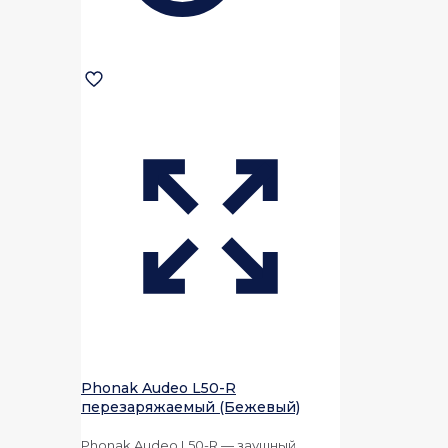
Phonak Audeo L50-R
перезаряжаемый (Бежевый)
Phonak Audeo L50-R — заушный,