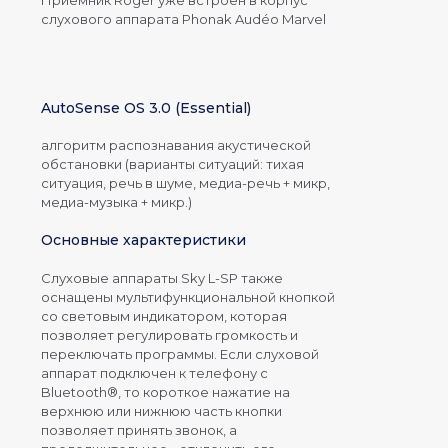
Приемник Roger уже встроен в корпус
слухового аппарата Phonak Audéo Marvel
AutoSense OS 3.0 (Essential)
алгоритм распознавания акустической
обстановки (варианты ситуаций: тихая
ситуация, речь в шуме, медиа-речь + микр,
медиа-музыка + микр.)
Основные характеристики
Слуховые аппараты Sky L-SP также
оснащены мультифункциональной кнопкой
со световым индикатором, которая
позволяет регулировать громкость и
переключать программы. Если слуховой
аппарат подключен к телефону с
Bluetooth®, то короткое нажатие на
верхнюю или нижнюю часть кнопки
позволяет принять звонок, а