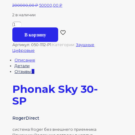
Первоначальная
Текущая
200000,00
₽
50000,00
₽
цена
цена:
2 в наличии
составляла
50000,00 ₽.
200000,00 ₽.
Количество
товара
В корзину
Phonak
Sky
Артикул:
050-1112-P1
Категории:
Заушные
,
L30-
Цифровые
SP
сверхмощный
Описание
для
Детали
детей
Отзывы
0
(Песочный)
Phonak Sky 30-
SP
RogerDirect
система Roger без внешнего приемника