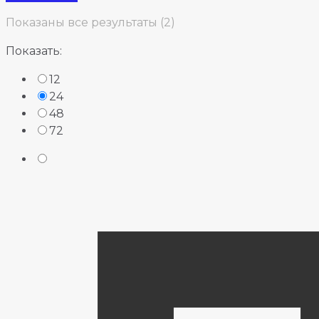
Показаны все результаты (2)
Показать:
12
24
48
72